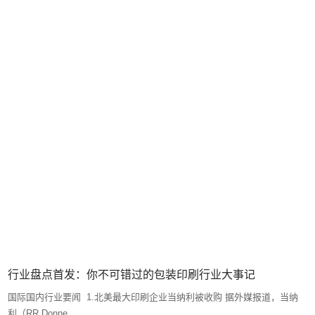
重磅！11月印刷行业大事记盘点
1.电子烟行业步入“有法可依”的合法监管时代 11月26日，国务院发布关于
修改烟草专卖法实...
同人益有【Lisa】
2021-11-26