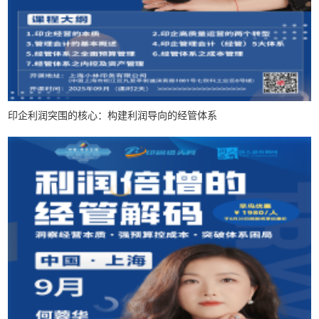
传承计划三期---解锁精益生管密码，赋能印企卓越发...
同人益有十周年纪念 | 不变初心·再启新程