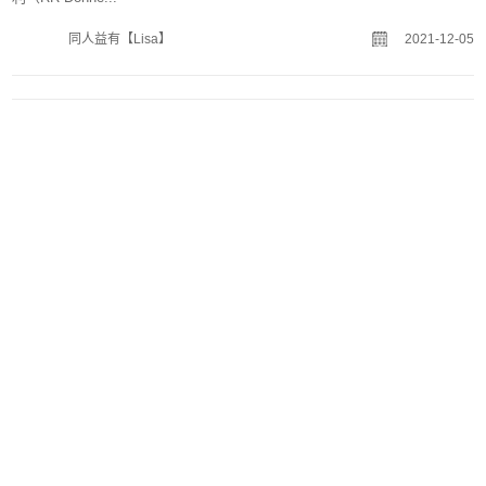
纸浆下游备货是2022年需求端的一个亮点
2021年，纸浆市场牛短熊长。截至目前的数据显示，指数合约年内最高价
出现在2月末，约为76...
同人益有【Lisa】
2021-11-26
相关推荐