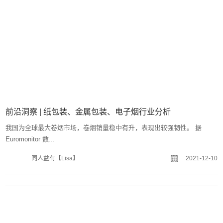
行业盘点首发：你不可错过的包装印刷行业大事记
国际国内行业要闻 1.北美最大印刷企业当纳利被收购 据外媒报道，当纳
利（RR Donne...
同人益有【Lisa】
2021-12-05